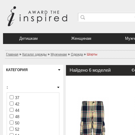
Детишкам
Женщинам
Мужч
»
»
»
»
Главная
Каталог одежды
Мужчинам
Одежда
Шорты
Найдено 6 моделей
КАТЕГОРИЯ
С
:
37
42
44
48
50
52