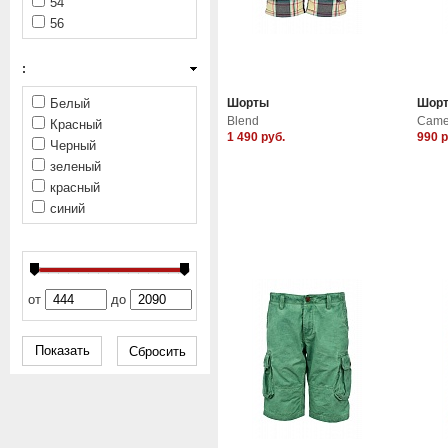
54
56
:
Белый
Шорты
Шор
Blend
Came
Красный
1 490
руб.
990
р
Черный
зеленый
красный
синий
от
до