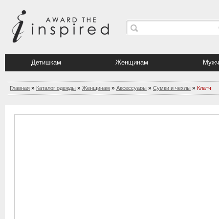
Детишкам
Женщинам
Мужч
»
»
»
»
»
Главная
Каталог одежды
Женщинам
Аксессуары
Сумки и чехлы
Клатч